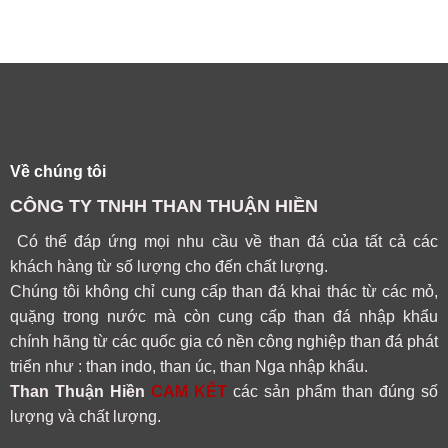
Về chúng tôi
CÔNG TY TNHH THAN THUẬN HIỀN
Có thể đáp ứng mọi nhu cầu về than đá của tất cả các
khách hàng từ số lượng cho đến chất lượng.
Chúng tôi không chỉ cung cấp than đá khai thác từ các mỏ,
quặng trong nước mà còn cung cấp than đá nhập khẩu
chính hãng từ các quốc gia có nền công nghiệp than đá phát
triển như : than indo, than úc, than Nga nhập khẩu.
Than Thuận Hiền
CAM KẾT
các sản phẩm than đúng số
lượng và chất lượng.