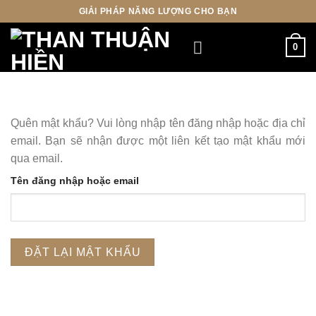
Skip
GIẢI PHÁP NĂNG LƯỢNG CHO BẠN
to
content
0
Quên mật khẩu? Vui lòng nhập tên đăng nhập hoặc địa chỉ
email. Bạn sẽ nhận được một liên kết tạo mật khẩu mới
qua email.
Tên đăng nhập hoặc email
ĐẶT LẠI MẬT KHẨU