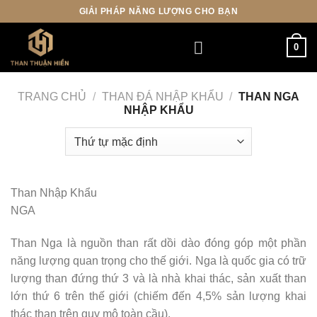
Skip
GIẢI PHÁP NĂNG LƯỢNG CHO BẠN
to
content
0
TRANG CHỦ
/
THAN ĐÁ NHẬP KHẨU
/
THAN NGA
NHẬP KHẨU
Than Nhập Khẩu
NGA
Than Nga là nguồn than rất dồi dào đóng góp một phần
năng lượng quan trọng cho thế giới. Nga là quốc gia có trữ
lượng than đứng thứ 3 và là nhà khai thác, sản xuất than
lớn thứ 6 trên thế giới (chiếm đến 4,5% sản lượng khai
thác than trên quy mô toàn cầu).