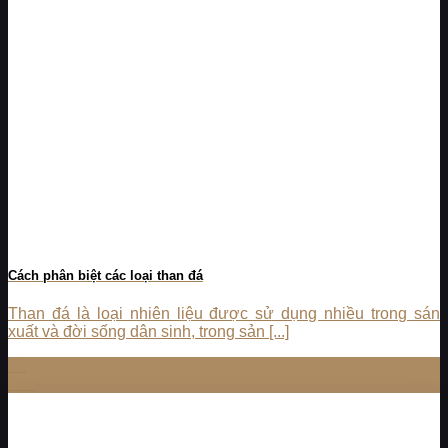
Cách phân biệt các loại than đá
Than đá là loại nhiên liệu được sử dụng nhiều trong sán
xuất và đời sống dân sinh, trong sản [...]
16
Th5