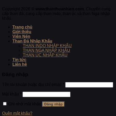
Copyright 2026 ©
www.thanthuanhien.com
. Chuyên cung
cấp than đá, cung cấp than indo, than úc và than Nga nhập
khẩu
.
Trang chủ
Giới thiệu
Viên Nén
Than Đá Nhập Khẩu
THAN INDO NHẬP KHẨU
THAN NGA NHẬP KHẨU
THAN ÚC NHẬP KHẨU
Tin tức
Liên hệ
Đăng nhập
Tên tài khoản hoặc địa chỉ email
*
Mật khẩu
*
Ghi nhớ mật khẩu
Đăng nhập
Quên mật khẩu?