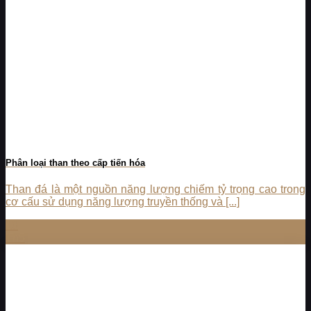
Phân loại than theo cấp tiến hóa
Than đá là một nguồn năng lượng chiếm tỷ trọng cao trong
cơ cấu sử dụng năng lượng truyền thống và [...]
10
Th5