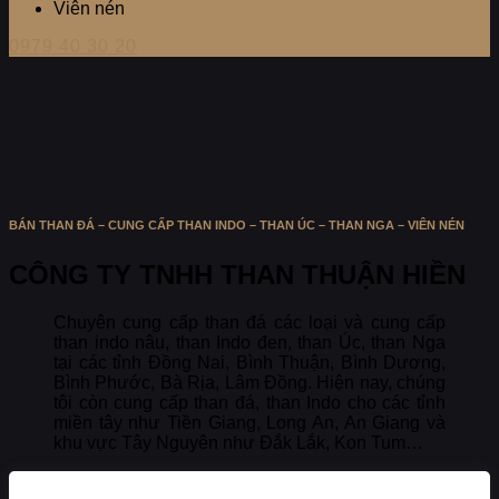
Viên nén
0979 40 30 20
BÁN THAN ĐÁ – CUNG CẤP THAN INDO – THAN ÚC – THAN NGA – VIÊN NÉN
CÔNG TY TNHH THAN THUẬN HIỀN
Chuyên cung cấp than đá các loại và cung cấp
than indo nâu, than Indo đen, than Úc, than Nga
tại các tỉnh Đồng Nai, Bình Thuận, Bình Dương,
Bình Phước, Bà Rịa, Lâm Đồng. Hiện nay, chúng
tôi còn cung cấp than đá, than Indo cho các tỉnh
miền tây như Tiền Giang, Long An, An Giang và
khu vực Tây Nguyên như Đắk Lắk, Kon Tum…