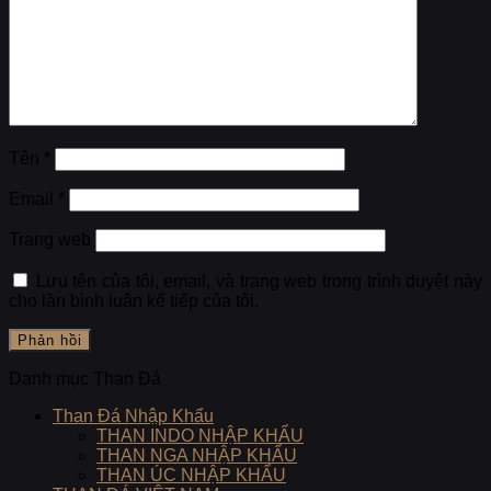
Tên
*
Email
*
Trang web
Lưu tên của tôi, email, và trang web trong trình duyệt này
cho lần bình luận kế tiếp của tôi.
Danh mục Than Đá
Than Đá Nhập Khẩu
THAN INDO NHẬP KHẨU
THAN NGA NHẬP KHẨU
THAN ÚC NHẬP KHẨU