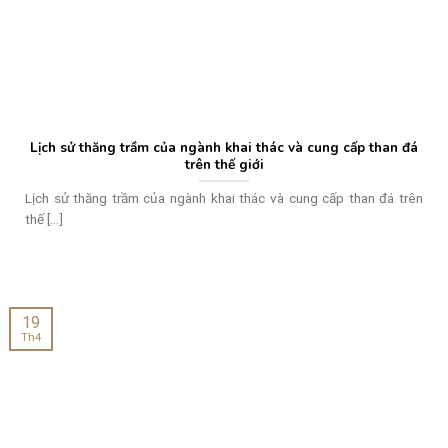
Lịch sử thăng trầm của ngành khai thác và cung cấp than đá
trên thế giới
Lịch sử thăng trầm của ngành khai thác và cung cấp than đá trên
thế [...]
19
Th4