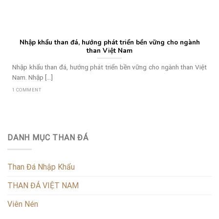
Nhập khẩu than đá, hướng phát triển bền vững cho ngành
than Việt Nam
Nhập khẩu than đá, hướng phát triển bền vững cho ngành than Việt
Nam. Nhập [...]
1 COMMENT
DANH MỤC THAN ĐÁ
Than Đá Nhập Khẩu
THAN ĐÁ VIỆT NAM
Viên Nén