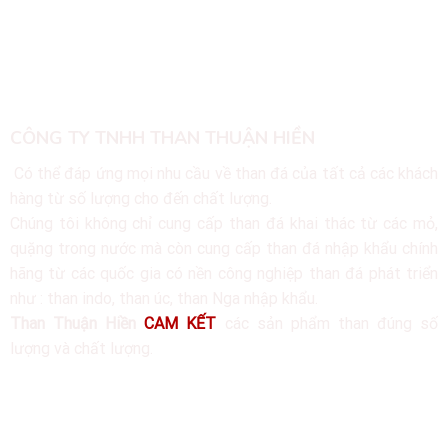
Về chúng tôi
CÔNG TY TNHH THAN THUẬN HIỀN
Có thể đáp ứng mọi nhu cầu về than đá của tất cả các khách
hàng từ số lượng cho đến chất lượng.
Chúng tôi không chỉ cung cấp than đá khai thác từ các mỏ,
quặng trong nước mà còn cung cấp than đá nhập khẩu chính
hãng từ các quốc gia có nền công nghiệp than đá phát triển
như : than indo, than úc, than Nga nhập khẩu.
Than Thuận Hiền
CAM KẾT
các sản phẩm than đúng số
lượng và chất lượng.
Thông tin liên hệ