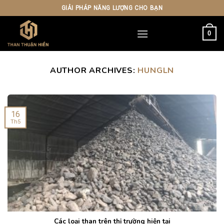
Skip
GIẢI PHÁP NĂNG LƯỢNG CHO BẠN
to
content
0
AUTHOR ARCHIVES:
HUNGLN
16
Th5
Các loại than trên thị trường hiện tại