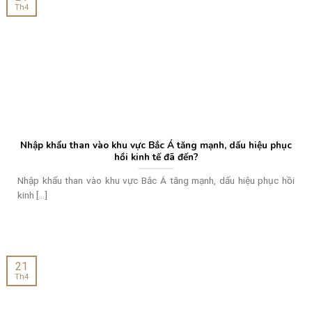
Th4
Nhập khẩu than vào khu vực Bắc Á tăng mạnh, dấu hiệu phục
hồi kinh tế đã đến?
Nhập khẩu than vào khu vực Bắc Á tăng mạnh, dấu hiệu phục hồi
kinh [...]
21
Th4