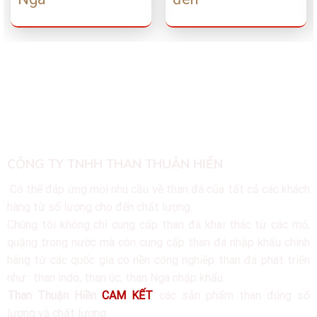
Về chúng tôi
CÔNG TY TNHH THAN THUẬN HIỀN
Có thể đáp ứng mọi nhu cầu về than đá của tất cả các khách
hàng từ số lượng cho đến chất lượng.
Chúng tôi không chỉ cung cấp than đá khai thác từ các mỏ,
quặng trong nước mà còn cung cấp than đá nhập khẩu chính
hãng từ các quốc gia có nền công nghiệp than đá phát triển
như : than indo, than úc, than Nga nhập khẩu.
Than Thuận Hiền
CAM KẾT
các sản phẩm than đúng số
lượng và chất lượng.