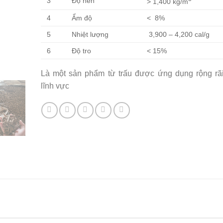
3
Độ nén
> 1,400 kg/m
4
Ẩm độ
< 8%
5
Nhiệt lượng
3,900 – 4,200 cal/g
6
Độ tro
< 15%
Là một sản phẩm từ trấu được ứng dụng rộng rãi
lĩnh vực