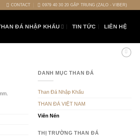
CONTACT
0979 40 30 20 GẶP TRUNG (ZALO - VIBER)
THAN ĐÁ NHẬP KHẨU
TIN TỨC
LIÊN HỆ
DANH MỤC THAN ĐÁ
Than Đá Nhập Khẩu
2mm.
THAN ĐÁ VIỆT NAM
Viên Nén
THỊ TRƯỜNG THAN ĐÁ