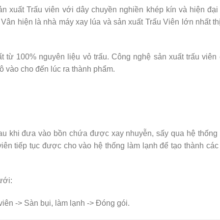
n xuất Trấu viên với dây chuyền nghiền khép kín và hiện đại 
 Vân hiện là nhà máy xay lúa và sản xuất Trấu Viên lớn nhất th
t từ 100% nguyên liệu vỏ trấu. Công nghệ sản xuất trấu viên
hô vào cho đến lúc ra thành phẩm.
 sau khi đưa vào bồn chứa được xay nhuyễn, sấy qua hệ thống
ên tiếp tục được cho vào hệ thống làm lạnh để tạo thành các
ưới:
viên -> Sàn bụi, làm lạnh -> Đóng gói.