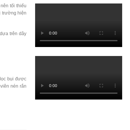
nên tối thiểu
ị trường hiện
 dựa trên dây
 lọc bụi được
 viên nén rắn