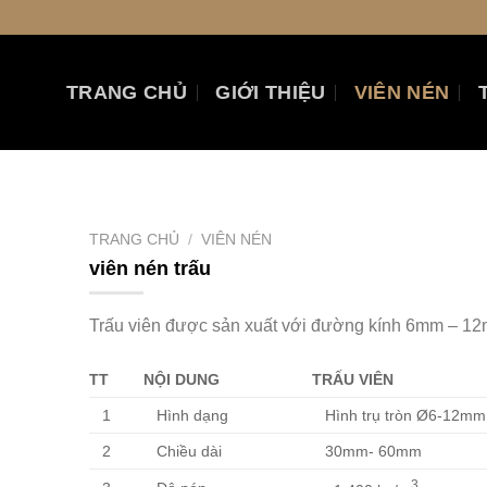
TRANG CHỦ
GIỚI THIỆU
VIÊN NÉN
TRANG CHỦ
/
VIÊN NÉN
viên nén trấu
Trấu viên được sản xuất với đường kính 6mm – 1
TT
NỘI DUNG
TRẤU VIÊN
1
Hình dạng
Hình trụ tròn Ø6-12mm
2
Chiều dài
30mm- 60mm
3