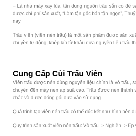
– Là nhà máy xay lúa, tận dụng nguồn trấu sẵn có để sả
được chi phí sản xuất, “Làm tận gốc bán tận ngọn”, Thuỷ
nay.
Trấu viên (viên nén trấu) là một sản phẩm được sản xuấ
chuyền tự động, khép kín từ khâu đưa nguyên liệu trấu t
Cung Cấp Củi Trấu Viên
Viên trấu được nén dùng nguyên liệu chính là vỏ trấu,
chuyển đến máy nén áp suấ cao. Trấu được nén thành vi
chắc và được đóng gói đưa vào sử dụng.
Quá trình tạo viên nén trấu có thể đúc kết như hình bên d
Quy trình sản xuất viên nén trấu: Vỏ trấu -> Nghiền -> Ép 